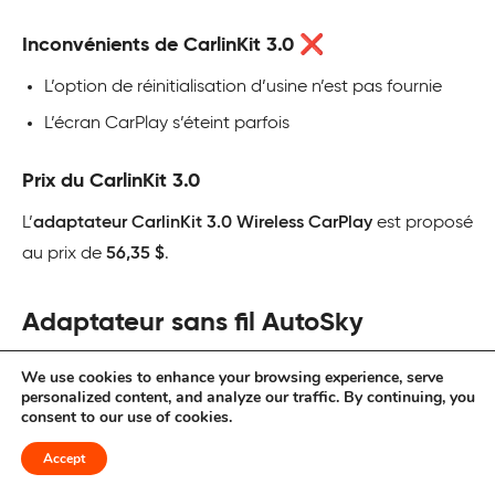
Inconvénients de CarlinKit 3.0 ❌
L’option de réinitialisation d’usine n’est pas fournie
L’écran CarPlay s’éteint parfois
Prix du CarlinKit 3.0
L’
adaptateur CarlinKit 3.0 Wireless CarPlay
est proposé
au prix de
56,35 $
.
Adaptateur sans fil AutoSky
L’adaptateur USB CarPlay sans fil AutoSky vise à
We use cookies to enhance your browsing experience, serve
personalized content, and analyze our traffic. By continuing, you
améliorer votre expérience de conduite en vous
consent to our use of cookies.
permettant d’accéder aux fonctions CarPlay telles que
Accept
les appels, les messages et la musique à l’aide de votre