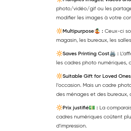
photo/vidéo/gif ou les partage
modifier les images à votre co
🔆Multipurpose🤹 :
Ceux-ci son
magasin, les bureaux, les salle
🔆Saves Printing Cost🖨️ :
L’af
les cadres photo numériques, c
🔆Suitable Gift for Loved Ones
l’occasion. Mais un cadre phot
des ménages et des bureaux, co
🔆Prix justifié💵 :
La comparaiso
cadres numériques coûtent plus c
d’impression.