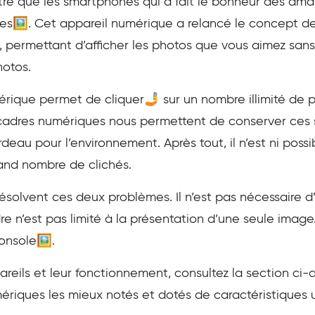
utre que les smartphones qui a fait le bonheur des ama
mes🖼️. Cet appareil numérique a relancé le concept
 permettant d’afficher les photos que vous aimez sans 
hotos.
rique permet de cliquer🤳 sur un nombre illimité de ph
cadres numériques nous permettent de conserver ces 
rdeau pour l’environnement. Après tout, il n’est ni pos
and nombre de clichés.
ésolvent ces deux problèmes. Il n’est pas nécessaire 
adre n’est pas limité à la présentation d’une seule imag
console🖼️.
areils et leur fonctionnement, consultez la section ci
mériques les mieux notés et dotés de caractéristiques 