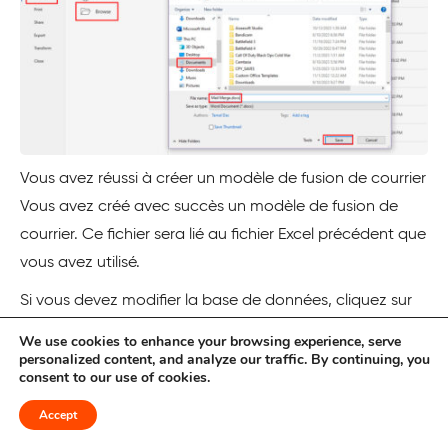
Vous avez réussi à créer un modèle de fusion de courrier
Vous avez créé avec succès un modèle de fusion de
courrier. Ce fichier sera lié au fichier Excel précédent que
vous avez utilisé.
Si vous devez modifier la base de données, cliquez sur
Sélectionner les destinataires
et liez une nouvelle base
We use cookies to enhance your browsing experience, serve
de données.
personalized content, and analyze our traffic. By continuing, you
consent to our use of cookies.
Lorsque vous ouvrirez le fichier la prochaine fois, il
Accept
s’ouvrira dans la mise en page
Lettre
. Vous pouvez