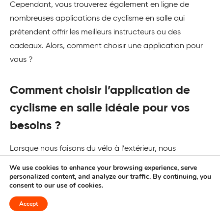
Cependant, vous trouverez également en ligne de
nombreuses applications de cyclisme en salle qui
prétendent offrir les meilleurs instructeurs ou des
cadeaux. Alors, comment choisir une application pour
vous ?
Comment choisir l’application de
cyclisme en salle idéale pour vos
besoins ?
Lorsque nous faisons du vélo à l’extérieur, nous
recherchons tous un type d’expérience particulier, alors
We use cookies to enhance your browsing experience, serve
personalized content, and analyze our traffic. By continuing, you
lorsque nous faisons du vélo à l’intérieur, nous devrions
consent to our use of cookies.
nous attendre à la même chose. Voici quelques
éléments à prendre en compte lors du choix de votre
Accept
application de cyclisme en salle :