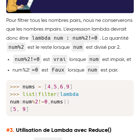
Pour filtrer tous les nombres pairs, nous ne conserverons
que les nombres impairs. L’expression lambda devrait
lambda num : num%2!=0
donc être
. La quantité
num%2
num
est le reste lorsque
est divisé par 2.
num%2!=0
vrai
num
est
lorsque
est impair, et
=0
Faux
num
num%2!
est
lorsque
est pair.
Copy
>>
>
 nums 
=
[
4
,
5
,
6
,
9
]
>>
>
list
(
filter
(
lambda
num
:
num
%
2
!=
0
,
nums
)
)
[
5
,
9
]
#3.
Utilisation de Lambda avec Reduce()