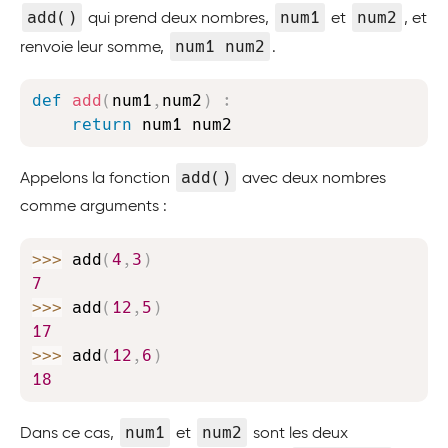
add()
num1
num2
qui prend deux nombres,
et
, et
num1 num2
renvoie leur somme,
.
Copy
def
add
(
num1
,
num2
)
:
return
 num1 num2
add()
Appelons la fonction
avec deux nombres
comme arguments :
Copy
>>
>
 add
(
4
,
3
)
7
>>
>
 add
(
12
,
5
)
17
>>
>
 add
(
12
,
6
)
18
num1
num2
Dans ce cas,
et
sont les deux