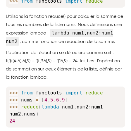
>>
>
from
 functools 
import
reduce
Utilisons la fonction reduce() pour calculer la somme de
tous les nombres de la liste nums. Nous définissons une
lambda num1,num2:num1
expression lambda :
num2
, comme fonction de réduction de la somme.
L’opération de réduction se déroulera comme suit :
f(f(f(4,5),6),9) = f(f(9,6),9) = f(15,9) = 24. Ici, f est l’opération
de sommation sur deux éléments de la liste, définie par
la fonction lambda.
Copy
>>
>
from
 functools 
import
reduce
>>
>
 nums 
=
[
4
,
5
,
6
,
9
]
>>
>
reduce
(
lambda
 num1
,
num2
:
num1 
num2
,
nums
)
24