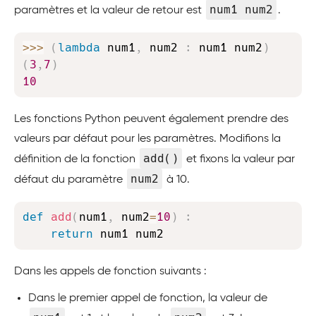
num1 num2
paramètres et la valeur de retour est
.
Copy
>>
>
(
lambda
 num1
,
 num2 
:
 num1 num2
)
(
3
,
7
)
10
Les fonctions Python peuvent également prendre des
valeurs par défaut pour les paramètres. Modifions la
add()
définition de la fonction
et fixons la valeur par
num2
défaut du paramètre
à 10.
Copy
def
add
(
num1
,
 num2
=
10
)
:
return
 num1 num2
Dans les appels de fonction suivants :
Dans le premier appel de fonction, la valeur de