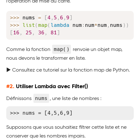
l’opération de mise au carré.
Copy
>>
>
 nums 
=
[
4
,
5
,
6
,
9
]
>>
>
list
(
map
(
lambda
 num
:
num
*
num
,
nums
)
)
[
16
,
25
,
36
,
81
]
map()
Comme la fonction
renvoie un objet map,
nous devons le transformer en liste.
▶️ Consultez ce tutoriel sur la fonction map de Python.
#2.
Utiliser Lambda avec Filter()
nums
Définissons
, une liste de nombres :
>>> nums = [4,5,6,9]
Supposons que vous souhaitiez filtrer cette liste et ne
conserver que les nombres impairs.