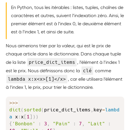
En Python, tous les itérables : listes, tuples, chaînes de
caractères et autres, suivent l’indexation zéro. Ainsi, le
premier élément est à l’index 0, le deuxième élément
est à l’index 1, et ainsi de suite.
Nous aimerions trier par la valeur, qui est le prix de
chaque article dans le dictionnaire. Dans chaque tuple
price_dict_items
de la liste
, l’élément à l’index 1
clé
est le prix. Nous définissons donc la
comme
lambda x:x<x>[1]</x>
, car elle utilisera l’élément
à l’index 1, le prix, pour trier le dictionnaire.
Copy
>>
>
dict
(
sorted
(
price_dict_items
,
key
=
lambd
a
 x
:
x
[
1
]
)
)
{
'Bonbon'
:
3
,
"Pain"
:
7
,
"Lait"
: