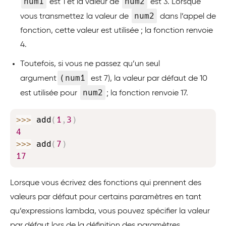
num1
num2
est 1 et la valeur de
est 3. Lorsque
num2
vous transmettez la valeur de
dans l’appel de
fonction, cette valeur est utilisée ; la fonction renvoie
4.
Toutefois, si vous ne passez qu’un seul
(num1
argument
est 7), la valeur par défaut de 10
num2
est utilisée pour
; la fonction renvoie 17.
Copy
>>
>
 add
(
1
,
3
)
4
>>
>
 add
(
7
)
17
Lorsque vous écrivez des fonctions qui prennent des
valeurs par défaut pour certains paramètres en tant
qu’expressions lambda, vous pouvez spécifier la valeur
par défaut lors de la définition des paramètres.