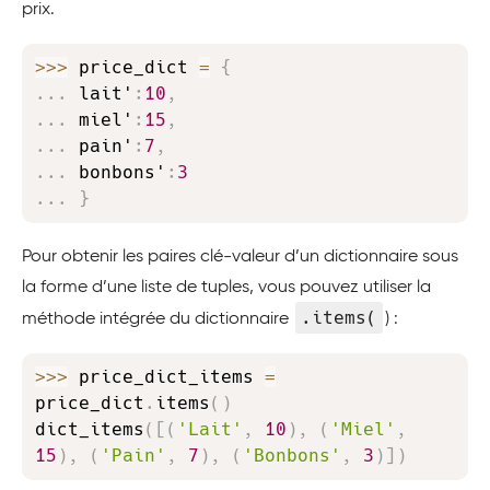
prix.
Copy
>>
>
 price_dict 
=
{
.
.
.
 lait'
:
10
,
.
.
.
 miel'
:
15
,
.
.
.
 pain'
:
7
,
.
.
.
 bonbons'
:
3
.
.
.
}
Pour obtenir les paires clé-valeur d’un dictionnaire sous
la forme d’une liste de tuples, vous pouvez utiliser la
.items(
méthode intégrée du dictionnaire
) :
Copy
>>
>
 price_dict_items 
=
price_dict
.
items
(
)
dict_items
(
[
(
'Lait'
,
10
)
,
(
'Miel'
,
15
)
,
(
'Pain'
,
7
)
,
(
'Bonbons'
,
3
)
]
)