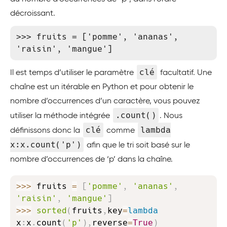
décroissant.
>>> fruits = ['pomme', 'ananas', 
'raisin', 'mangue']
clé
Il est temps d’utiliser le paramètre
facultatif. Une
chaîne est un itérable en Python et pour obtenir le
nombre d’occurrences d’un caractère, vous pouvez
.count()
utiliser la méthode intégrée
. Nous
clé
lambda
définissons donc la
comme
x:x.count('p')
afin que le tri soit basé sur le
nombre d’occurrences de ‘p’ dans la chaîne.
Copy
>>
>
 fruits 
=
[
'pomme'
,
'ananas'
,
'raisin'
,
'mangue'
]
>>
>
sorted
(
fruits
,
key
=
lambda
x
:
x
.
count
(
'p'
)
,
reverse
=
True
)