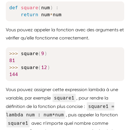
Copy
def
square
(
num
)
:
return
 num
*
num
Vous pouvez appeler la fonction avec des arguments et
vérifier qu’elle fonctionne correctement.
Copy
>>
>
 square
(
9
)
81
>>
>
 square
(
12
)
144
Vous pouvez assigner cette expression lambda à une
square1
variable, par exemple
, pour rendre la
square1 =
définition de la fonction plus concise :
lambda num : num*num
, puis appeler la fonction
square1
avec n’importe quel nombre comme