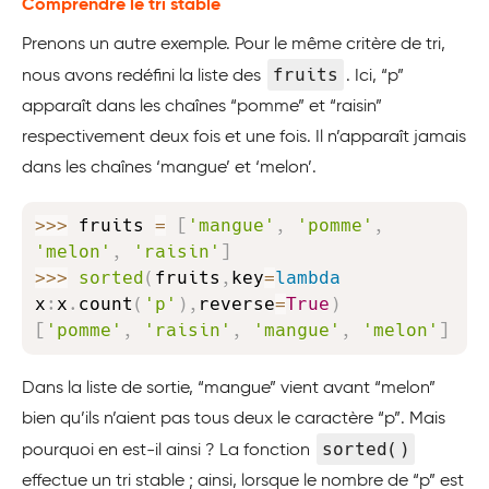
Comprendre le tri stable
Prenons un autre exemple. Pour le même critère de tri,
fruits
nous avons redéfini la liste des
. Ici, “p”
apparaît dans les chaînes “pomme” et “raisin”
respectivement deux fois et une fois. Il n’apparaît jamais
dans les chaînes ‘mangue’ et ‘melon’.
Copy
>>
>
 fruits 
=
[
'mangue'
,
'pomme'
,
'melon'
,
'raisin'
]
>>
>
sorted
(
fruits
,
key
=
lambda
x
:
x
.
count
(
'p'
)
,
reverse
=
True
)
[
'pomme'
,
'raisin'
,
'mangue'
,
'melon'
]
Dans la liste de sortie, “mangue” vient avant “melon”
bien qu’ils n’aient pas tous deux le caractère “p”. Mais
sorted()
pourquoi en est-il ainsi ? La fonction
effectue un tri stable ; ainsi, lorsque le nombre de “p” est