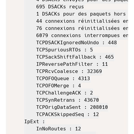
    695 DSACKs reçus

    1 DSACKs pour des paquets hors se
    44 connexions réinitialisées en r
    76 connexions réinitialisées en r
    6079 connexions interrompues en r
    TCPDSACKIgnoredNoUndo : 448

    TCPSpuriousRTOs : 5

    TCPSackShiftFallback : 465

    IPReversePathFilter : 11

    TCPRcvCoalesce : 32369

    TCPOFOQueue : 4313

    TCPOFOMerge : 4

    TCPChallengeACK : 2

    TCPSynRetrans : 43670

    TCPOrigDataSent : 208010

    TCPACKSkippedSeq : 12

IpExt :

    InNoRoutes : 12
