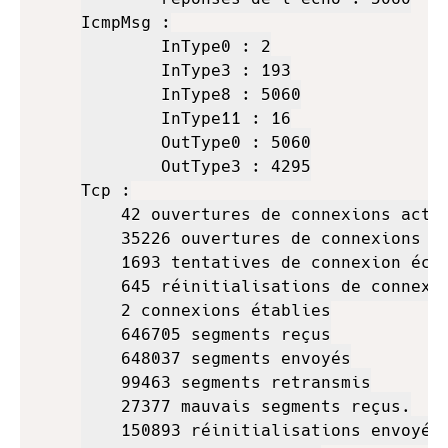
IcmpMsg :

        InType0 : 2

        InType3 : 193

        InType8 : 5060

        InType11 : 16

        OutType0 : 5060

        OutType3 : 4295

Tcp :

    42 ouvertures de connexions activ
    35226 ouvertures de connexions pa
    1693 tentatives de connexion écho
    645 réinitialisations de connexio
    2 connexions établies

    646705 segments reçus

    648037 segments envoyés

    99463 segments retransmis

    27377 mauvais segments reçus.

    150893 réinitialisations envoyées