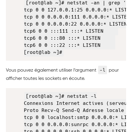
[root@lab ~]# netstat -an | grep 'LI
tcp 0 0 127.0.0.1:25 0.0.0.0:* LISTEN
tcp 0 0 0.0.0.0:111 0.0.0.0:* LISTEN 
tcp 0 0 0.0.0.0:22 0.0.0.0:* LISTEN  
tcp6 0 0 :::111 :::* LISTEN     

tcp6 0 0 :::80 :::* LISTEN     

tcp6 0 0 :::22 :::* LISTEN     

[root@lab ~]#
-l
Vous pouvez également utiliser l’argument
pour
afficher toutes les sockets en écoute.
Copy
[root@lab ~]# netstat -l

Connexions Internet actives (serveurs
Proto Recv-Q Send-Q Adresse locale Ad
tcp 0 0 localhost:smtp 0.0.0.0:* LIST
tcp 0 0 0.0.0.0:sunrpc 0.0.0.0:* LIST
tcp 0 0 0.0.0.0:ssh 0.0.0.0:* LISTEN 