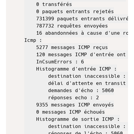
    0 transférés

    0 paquets entrants rejetés

    731399 paquets entrants délivrés

    787732 requêtes envoyées

    16 abandonnées à cause d'une rout
Icmp :

    5277 messages ICMP reçus

    120 messages ICMP d'entrée ont éc
    InCsumErrors : 6

    Histogramme d'entrée ICMP :

        destination inaccessible : 19
        délai d'attente en transit : 
        demandes d'écho : 5060

        réponses echo : 2

    9355 messages ICMP envoyés

    0 messages ICMP échoués

    Histogramme de sortie ICMP :

        destination inaccessible : 42
        réponses de l'écho : 5060
