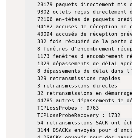
    28179 paquets directement mis en 
    9802 octets reçus directement dan
    72106 en-têtes de paquets prédits
    94182 accusés de réception ne con
    40094 accusés de réception prévus
    332 fois récupéré de la perte de 
    8 fenêtres d'encombrement récupér
    1173 fenêtres d'encombrement récu
    1029 dépassements de délai après 
    8 dépassements de délai dans l'ét
    329 retransmissions rapides

    3 retransmissions directes

    32 retransmissions en démarrage l
    44785 autres dépassements de déla
    TCPLossProbes : 9763

    TCPLossProbeRecovery : 1732

    54 retransmissions SACK ont échou
    3144 DSACKs envoyés pour d'ancien
    4 DSACKs envoyés pour des paquets