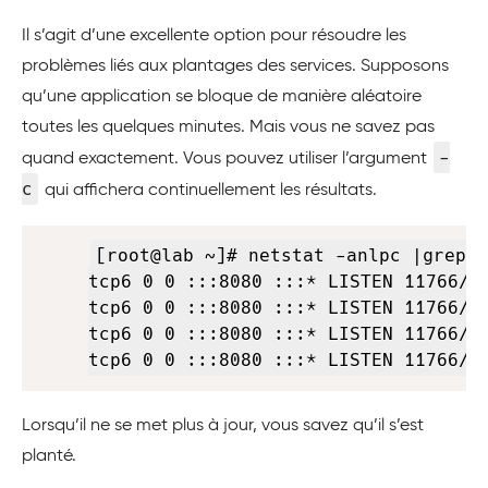
Il s’agit d’une excellente option pour résoudre les
problèmes liés aux plantages des services. Supposons
qu’une application se bloque de manière aléatoire
toutes les quelques minutes. Mais vous ne savez pas
-
quand exactement. Vous pouvez utiliser l’argument
c
qui affichera continuellement les résultats.
Copy
[root@lab ~]# netstat -anlpc |grep 8
tcp6 0 0 :::8080 :::* LISTEN 11766/ht
tcp6 0 0 :::8080 :::* LISTEN 11766/ht
tcp6 0 0 :::8080 :::* LISTEN 11766/ht
tcp6 0 0 :::8080 :::* LISTEN 11766/h
Lorsqu’il ne se met plus à jour, vous savez qu’il s’est
planté.