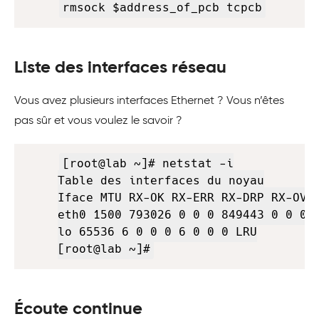
rmsock $address_of_pcb tcpcb
Liste des interfaces réseau
Vous avez plusieurs interfaces Ethernet ? Vous n’êtes
pas sûr et vous voulez le savoir ?
Copy
[root@lab ~]# netstat -i

Table des interfaces du noyau

Iface MTU RX-OK RX-ERR RX-DRP RX-OVR 
eth0 1500 793026 0 0 0 849443 0 0 0 B
lo 65536 6 0 0 0 6 0 0 0 LRU

[root@lab ~]#
Écoute continue