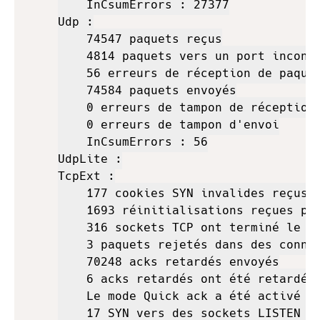
    InCsumErrors : 27377

Udp :

    74547 paquets reçus

    4814 paquets vers un port inconnu
    56 erreurs de réception de paquet
    74584 paquets envoyés

    0 erreurs de tampon de réception

    0 erreurs de tampon d'envoi

    InCsumErrors : 56

UdpLite :

TcpExt :

    177 cookies SYN invalides reçus

    1693 réinitialisations reçues pou
    316 sockets TCP ont terminé le te
    3 paquets rejetés dans des connex
    70248 acks retardés envoyés

    6 acks retardés ont été retardés 
    Le mode Quick ack a été activé 30
    17 SYN vers des sockets LISTEN on