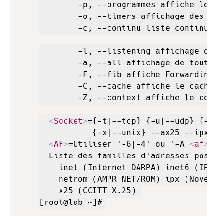
        -p, --programmes affiche le P
        -o, --timers affichage des mi
        -c, --continu liste continue

        -l, --listening affichage des
        -a, --all affichage de toutes
        -F, --fib affiche Forwarding 
        -C, --cache affiche le cache 
        -Z, --context affiche le cont
<
Socket
>
={-t|--tcp} {-u|--udp} {-U|
           {-x|--unix} --ax25 --ipx -
<
AF
>
=Utiliser '-6|-4' ou '-A 
<
af
>
'
  Liste des familles d'adresses possi
    inet (Internet DARPA) inet6 (IPv6
    netrom (AMPR NET/ROM) ipx (Novell
    x25 (CCITT X.25) 

[root@lab ~]#