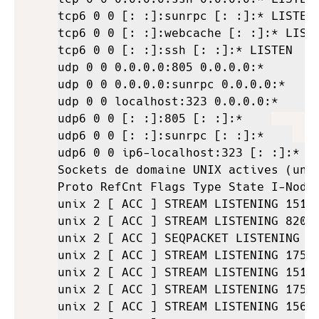
tcp6 0 0 [: :]:sunrpc [: :]:* LISTEN 
tcp6 0 0 [: :]:webcache [: :]:* LISTE
tcp6 0 0 [: :]:ssh [: :]:* LISTEN    
udp 0 0 0.0.0.0:805 0.0.0.0:*        
udp 0 0 0.0.0.0:sunrpc 0.0.0.0:*     
udp 0 0 localhost:323 0.0.0.0:*      
udp6 0 0 [: :]:805 [: :]:*    

udp6 0 0 [: :]:sunrpc [: :]:*    

udp6 0 0 ip6-localhost:323 [: :]:*   
Sockets de domaine UNIX actives (uniq
Proto RefCnt Flags Type State I-Node 
unix 2 [ ACC ] STREAM LISTENING 15108
unix 2 [ ACC ] STREAM LISTENING 8202 
unix 2 [ ACC ] SEQPACKET LISTENING 12
unix 2 [ ACC ] STREAM LISTENING 17542
unix 2 [ ACC ] STREAM LISTENING 15165
unix 2 [ ACC ] STREAM LISTENING 17546
unix 2 [ ACC ] STREAM LISTENING 15605