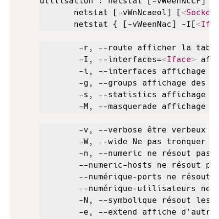
utilisation : netstat [-vWeenNcCF] [
       netstat [-vWnNcaeol] [
<
Socket
       netstat { [-vWeenNac] -I[
<
Ifa
        -r, --route afficher la table
        -I, --interfaces=
<
Iface
>
 aff
        -i, --interfaces affichage de
        -g, --groups affichage des me
        -s, --statistics affichage de
        -M, --masquerade affichage de
        -v, --verbose être verbeux

        -W, --wide Ne pas tronquer le
        -n, --numeric ne résout pas l
        --numeric-hosts ne résout pas
        --numérique-ports ne résout p
        --numérique-utilisateurs ne r
        -N, --symbolique résout les n
        -e, --extend affiche d'autres