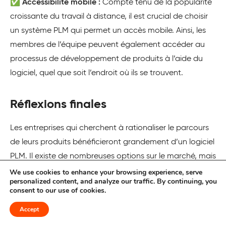
✅
Accessibilité mobile :
Compte tenu de la popularité
croissante du travail à distance, il est crucial de choisir
un système PLM qui permet un accès mobile. Ainsi, les
membres de l’équipe peuvent également accéder au
processus de développement de produits à l’aide du
logiciel, quel que soit l’endroit où ils se trouvent.
Réflexions finales
Les entreprises qui cherchent à rationaliser le parcours
de leurs produits bénéficieront grandement d’un logiciel
PLM. Il existe de nombreuses options sur le marché, mais
le choix optimal dépend des besoins spécifiques de
We use cookies to enhance your browsing experience, serve
personalized content, and analyze our traffic. By continuing, you
votre organisation.
consent to our use of cookies.
Cependant, après avoir soigneusement évalué plusieurs
Accept
alternatives, nous avons dressé cette liste des meilleurs