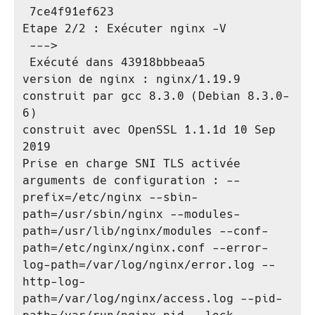
 7ce4f91ef623

Etape 2/2 : Exécuter nginx -V

 --->

 Exécuté dans 43918bbbeaa5

version de nginx : nginx/1.19.9

construit par gcc 8.3.0 (Debian 8.3.0-
6)

construit avec OpenSSL 1.1.1d 10 Sep 
2019

Prise en charge SNI TLS activée

arguments de configuration : --
prefix=/etc/nginx --sbin-
path=/usr/sbin/nginx --modules-
path=/usr/lib/nginx/modules --conf-
path=/etc/nginx/nginx.conf --error-
log-path=/var/log/nginx/error.log --
http-log-
path=/var/log/nginx/access.log --pid-