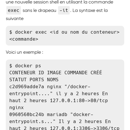
une nouvelle session shell en utilisant la commande
exec
-it
sans le drapeau
. La syntaxe est la
suivante
$ docker exec <id ou nom du conteneur> 
<commande>
Voici un exemple :
$ docker ps

CONTENEUR ID IMAGE COMMANDE CRÉÉ 
STATUT PORTS NOMS

c2d969adde7a nginx "/docker-
entrypoint...." il y a 2 heures En 
haut 2 heures 127.0.0.1:80->80/tcp 
nginx

0960560bc24b mariadb "docker-
entrypoint.s..." Il y a 2 heures En 
haut 2 heures 127.0.0.1:3306->3306/tcp 