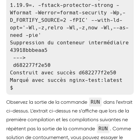
1.19.9=. -fstack-protector-strong -
Wformat -Werror=format-security -Wp,-
D_FORTIFY_SOURCE=2 -fPIC' --with-ld-
opt='-Wl,-z,relro -Wl,-z,now -Wl,--as-
need -pie'

Suppression du conteneur intermédiaire 
43918bbbeaa5

 --->

 d682277f2e50

Construit avec succès d682277f2e50

Marqué avec succès nginx-test:latest

$
RUN
Observez la sortie de la commande
dans l’extrait
ci-dessus. L’extrait ci-dessus ne s’affiche que lors de la
première compilation et les compilations suivantes ne
RUN
répètent pas la sortie de la commande
. Comme
solution de contournement, vous pouvez essayer le