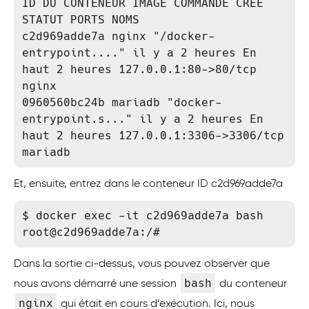
ID DU CONTENEUR IMAGE COMMANDE CRÉÉ 
STATUT PORTS NOMS

c2d969adde7a nginx "/docker-
entrypoint...." il y a 2 heures En 
haut 2 heures 127.0.0.1:80->80/tcp 
nginx

0960560bc24b mariadb "docker-
entrypoint.s..." il y a 2 heures En 
haut 2 heures 127.0.0.1:3306->3306/tcp 
mariadb
Et, ensuite, entrez dans le conteneur ID c2d969adde7a
$ docker exec -it c2d969adde7a bash 

root@c2d969adde7a:/#
Dans la sortie ci-dessus, vous pouvez observer que
bash
nous avons démarré une session
du conteneur
nginx
qui était en cours d’exécution. Ici, nous