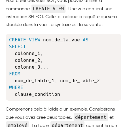
Pour créer des vues SQL, vous pouvez utiliser la
CREATE VIEW
commande
. Une vue contient une
instruction SELECT. Celle-ci indique la requête qui sera
stockée dans la vue. La syntaxe est la suivante :
Copy
CREATE
VIEW
 nom_de_la_vue 
AS
SELECT
  colonne_1
,
  colonne_2
,
  colonne_3
.
.
.
FROM
  nom_de_table_1
,
WHERE
  clause_condition
Comprenons cela à l’aide d’un exemple. Considérons
département
que vous avez créé deux tables,
et
employé
département
. La table
contient le nom