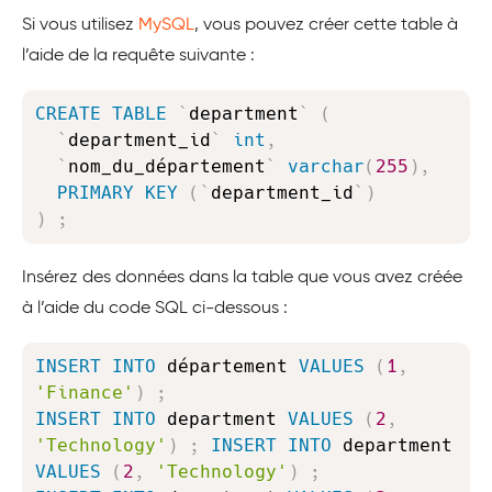
Si vous utilisez
MySQL
, vous pouvez créer cette table à
l’aide de la requête suivante :
Copy
CREATE
TABLE
`
department
`
(
`
department_id
`
int
,
`
nom_du_département
`
varchar
(
255
)
,
PRIMARY
KEY
(
`
department_id
`
)
)
;
Insérez des données dans la table que vous avez créée
à l’aide du code SQL ci-dessous :
Copy
INSERT
INTO
 département 
VALUES
(
1
,
'Finance'
)
;
INSERT
INTO
 department 
VALUES
(
2
,
'Technology'
)
;
INSERT
INTO
 department 
VALUES
(
2
,
'Technology'
)
;