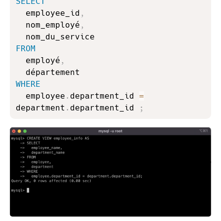
SELECT
  employee_id
,
  nom_employé
,
FROM
  employé
,
WHERE
  employee
.
department_id 
=
department
.
department_id 
;