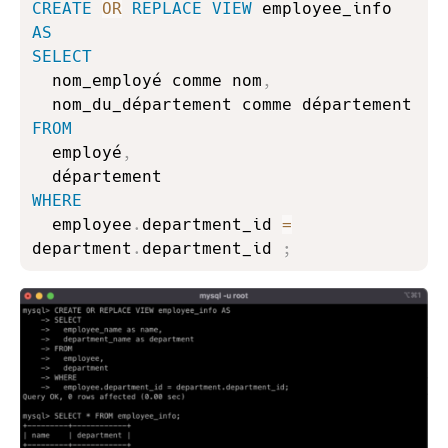
CREATE
OR
REPLACE
VIEW
 employee_info 
AS
SELECT
  nom_employé comme nom
,
FROM
  employé
,
WHERE
  employee
.
department_id 
=
department
.
department_id 
;