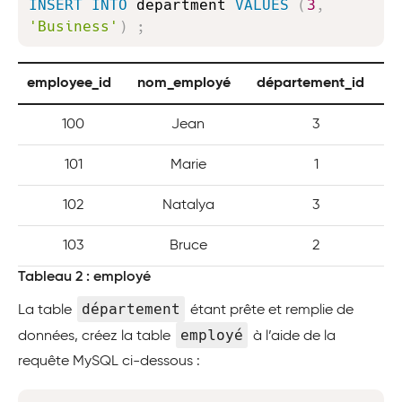
INSERT
INTO
 department 
VALUES
(
3
,
'Business'
)
;
employee_id
nom_employé
département_id
100
Jean
3
101
Marie
1
102
Natalya
3
103
Bruce
2
Tableau 2 : employé
département
La table
étant prête et remplie de
employé
données, créez la table
à l’aide de la
requête MySQL ci-dessous :
Copy