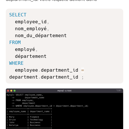
Copy
SELECT
  employee_id
,
  nom_employé
,
FROM
  employé
,
WHERE
  employee
.
department_id 
=
department
.
department_id 
;