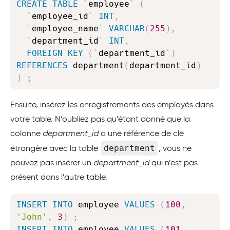
CREATE
TABLE
`
employee
`
(
`
employee_id
`
INT
,
`
employee_name
`
VARCHAR
(
255
)
,
`
department_id
`
INT
,
FOREIGN
KEY
(
`
department_id
`
)
REFERENCES
 department
(
department_id
)
)
;
Ensuite, insérez les enregistrements des employés dans
votre table. N’oubliez pas qu’étant donné que la
colonne
department_id
a une référence de clé
department
étrangère avec la table
, vous ne
pouvez pas insérer un
department_id
qui n’est pas
présent dans l’autre table.
Copy
INSERT
INTO
 employee 
VALUES
(
100
,
'John'
,
3
)
;
INSERT
INTO
 employee 
VALUES
(
101
,