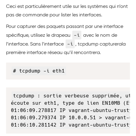
Ceci est particulièrement utile sur les systèmes qui n’ont
pas de commande pour lister les interfaces.
Pour capturer des paquets passant par une interface
-i
spécifique, utilisez le drapeau
avec le nom de
-i
l’interface. Sans l’interface
, tcpdump
capturera
la
première interface réseau qu’il rencontrera.
Copy
# tcpdump -i eth1
Copy
tcpdump : sortie verbeuse supprimée, uti
écoute sur eth1, type de lien EN10MB (Eth
01:06:09.278817 IP vagrant-ubuntu-trusty-
01:06:09.279374 IP 10.0.0.51 > vagrant-ub
01:06:10.281142 IP vagrant-ubuntu-trusty-