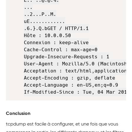
E..'..@.@.%.

...

..2...P..M.

uE............

.6.}.Q.bGET / HTTP/1.1

Hôte : 10.0.0.50

Connexion : keep-alive

Cache-Control : max-age=0

Upgrade-Insecure-Requests : 1

User-Agent : Mozilla/5.0 (Macintosh 
Acceptation : text/html,application/
Accept-Encoding : gzip, deflate

Accept-Language : en-US,en;q=0.9

If-Modified-Since : Tue, 04 Mar 2014
Conclusion
tcpdump est facile à configurer, et une fois que vous