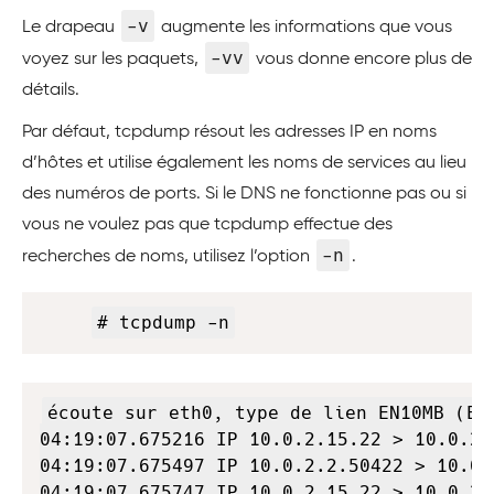
-v
Le drapeau
augmente les informations que vous
-vv
voyez sur les paquets,
vous donne encore plus de
détails.
Par défaut, tcpdump résout les adresses IP en noms
d’hôtes et utilise également les noms de services au lieu
des numéros de ports. Si le DNS ne fonctionne pas ou si
vous ne voulez pas que tcpdump effectue des
-n
recherches de noms, utilisez l’option
.
Copy
# tcpdump -n
Copy
écoute sur eth0, type de lien EN10MB (Et
04:19:07.675216 IP 10.0.2.15.22 > 10.0.2.
04:19:07.675497 IP 10.0.2.2.50422 > 10.0.
04:19:07.675747 IP 10.0.2.15.22 > 10.0.2.