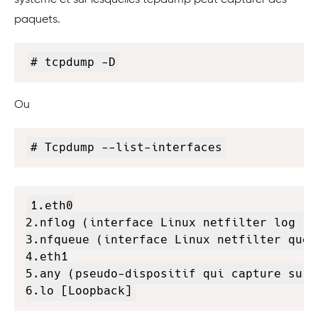
système et sur lesquelles tcpdump peut capturer des
paquets.
Copy
# tcpdump -D
Ou
Copy
# Tcpdump --list-interfaces
Copy
1.eth0

2.nflog (interface Linux netfilter log (NF
3.nfqueue (interface Linux netfilter queu
4.eth1

5.any (pseudo-dispositif qui capture sur 
6.lo [Loopback]