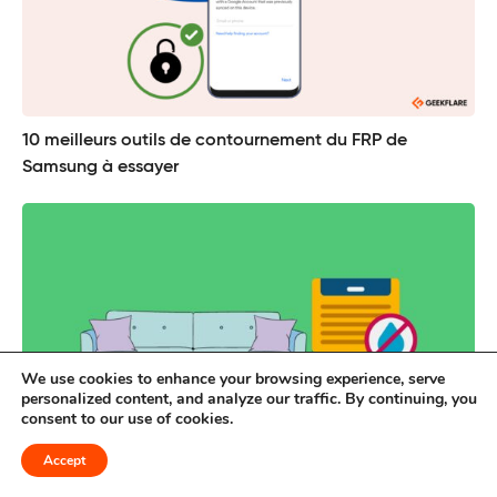
10 meilleurs outils de contournement du FRP de
Samsung à essayer
We use cookies to enhance your browsing experience, serve
personalized content, and analyze our traffic. By continuing, you
consent to our use of cookies.
Accept
14 meilleurs déshumidificateurs pour votre
maison/sous-sol [2026]