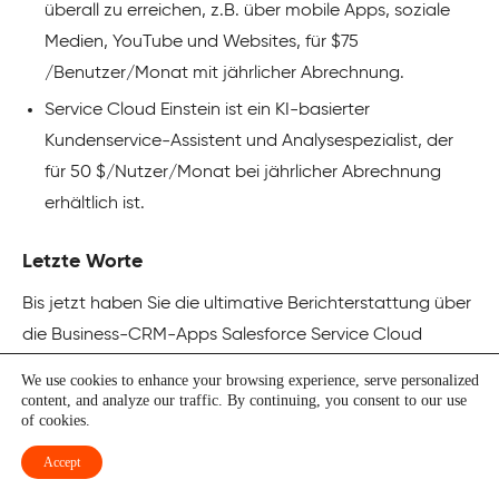
überall zu erreichen, z.B. über mobile Apps, soziale
Medien, YouTube und Websites, für $75
/Benutzer/Monat mit jährlicher Abrechnung.
Service Cloud Einstein ist ein KI-basierter
Kundenservice-Assistent und Analysespezialist, der
für 50 $/Nutzer/Monat bei jährlicher Abrechnung
erhältlich ist.
Letzte Worte
Bis jetzt haben Sie die ultimative Berichterstattung über
die Business-CRM-Apps Salesforce Service Cloud
durchgelesen. Sie sollten alle wichtigen Funktionen
We use cookies to enhance your browsing experience, serve personalized
entdeckt haben, die für einen erfolgreichen und
content, and analyze our traffic. By continuing, you consent to our use
of cookies.
kundenorientierten Kundenservice unerlässlich sind.
Accept
Testen Sie die Salesforce Service Cloud Software im