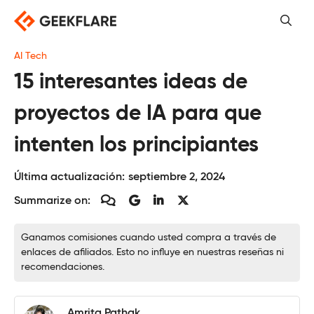
Saltar
al
contenido
AI Tech
15 interesantes ideas de
proyectos de IA para que
intenten los principiantes
Última actualización:
septiembre 2, 2024
Summarize on:
Ganamos comisiones cuando usted compra a través de
enlaces de afiliados. Esto no influye en nuestras reseñas ni
recomendaciones.
Amrita Pathak