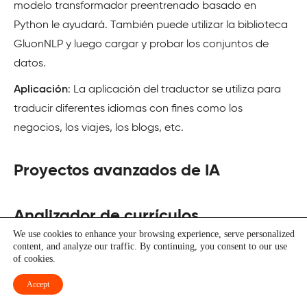
modelo transformador preentrenado basado en
Python le ayudará. También puede utilizar la biblioteca
GluonNLP y luego cargar y probar los conjuntos de
datos.
Aplicación
: La aplicación del traductor se utiliza para
traducir diferentes idiomas con fines como los
negocios, los viajes, los blogs, etc.
Proyectos avanzados de IA
Analizador de currículos
We use cookies to enhance your browsing experience, serve personalized
content, and analyze our traffic. By continuing, you consent to our use
Objetivo
: Construir un software utilizando IA que pueda
of cookies.
hojear un montón de currículos y ayudar a los usuarios
Accept
a elegir el ideal