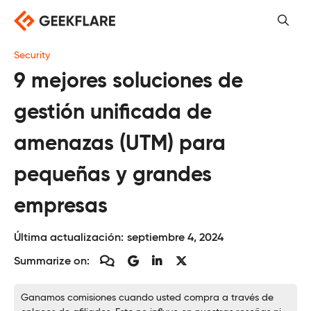
Saltar
al
contenido
Security
9 mejores soluciones de
gestión unificada de
amenazas (UTM) para
pequeñas y grandes
empresas
Última actualización:
septiembre 4, 2024
Summarize on:
Ganamos comisiones cuando usted compra a través de