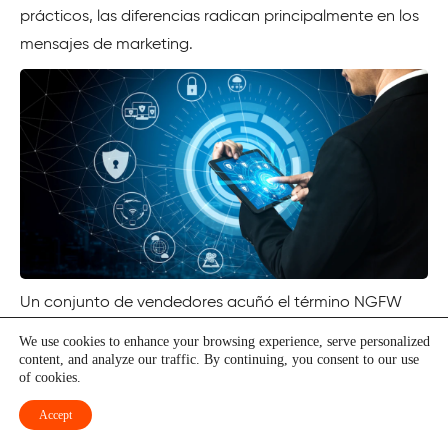
prácticos, las diferencias radican principalmente en los
mensajes de marketing.
Un conjunto de vendedores acuñó el término NGFW
para definir una clase de productos que contenían
We use cookies to enhance your browsing experience, serve personalized
todas las características de un UTM pero que podían
content, and analyze our traffic. By continuing, you consent to our use
of cookies.
insertarse en una red empresarial.
Accept
La razón de dar a estos dispositivos un nombre