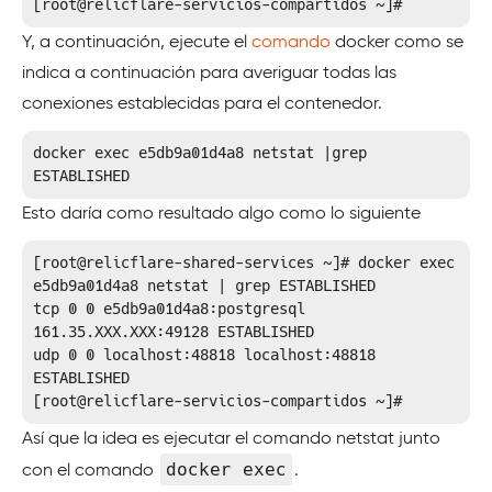
Y, a continuación, ejecute el
comando
docker como se
indica a continuación para averiguar todas las
conexiones establecidas para el contenedor.
docker exec e5db9a01d4a8 netstat |grep 
ESTABLISHED 
Esto daría como resultado algo como lo siguiente
[root@relicflare-shared-services ~]# docker exec 
e5db9a01d4a8 netstat | grep ESTABLISHED

tcp 0 0 e5db9a01d4a8:postgresql 
161.35.XXX.XXX:49128 ESTABLISHED 

udp 0 0 localhost:48818 localhost:48818 
ESTABLISHED 

[root@relicflare-servicios-compartidos ~]# 
Así que la idea es ejecutar el comando netstat junto
docker exec
con el comando
.