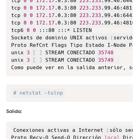
tcp 
0
0
172.17
.0.3:80 
223.233
.99.46:64429
tcp 
0
0
172.17
.0.3:80 
223.233
.99.46:4811 
tcp 
0
0
172.17
.0.3:80 
223.233
.99.46:64430
tcp 
0
0
172.17
.0.3:80 
223.233
.99.46:4810 
tcp6 
0
0
 :::80 :::* LISTEN

Sockets de dominio UNIX activos 
(
servidor
Proto RefCnt Flags Tipo Estado I-Node Path
unix 
3
[
]
 STREAM CONECTADO 
35748
unix 
3
[
]
 STREAM CONECTADO 
35749
Copy
# netstat -tulnp
Salida:
Copy
Conexiones activas a Internet 
(
sólo serv
Proto Recv-Q Send-Q Dirección 
local
 Direc