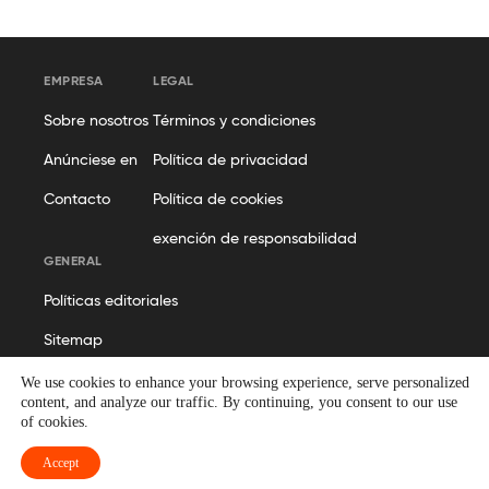
EMPRESA
LEGAL
Sobre nosotros
Términos y condiciones
Anúnciese en
Política de privacidad
Contacto
Política de cookies
exención de responsabilidad
GENERAL
Políticas editoriales
Sitemap
We use cookies to enhance your browsing experience, serve personalized
content, and analyze our traffic. By continuing, you consent to our use
of cookies.
© Geekflare
Accept