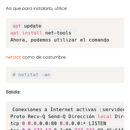
Así que para instalarlo, utilice
Copy
apt
apt
install
 net-tools
Ahora, podemos utilizar el comando
netstat
como de costumbre.
Copy
# netstat -an
Salida:
Copy
Conexiones a Internet activas 
(
servidore
Proto Recv-Q Send-Q Dirección 
local
 Direc
tcp 
0
0.0
.0.0:80 
0.0
.0.0:* LISTEN
