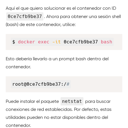
Aquí el que quiero solucionar es el contenedor con ID
0ce7cfb9be37
. Ahora para obtener una sesión shell
(bash) de este contenedor, utilice:
Copy
$ 
docker
exec
-it
 0ce7cfb9be37 
bash
Esto debería llevarlo a un prompt bash dentro del
contenedor.
Copy
root@0ce7cfb9be37:/
#
netstat
Puede instalar el paquete
para buscar
conexiones de red establecidas. Por defecto, estas
utilidades pueden no estar disponibles dentro del
contenedor.