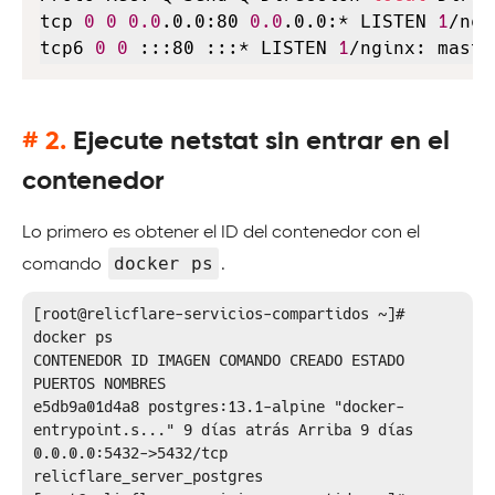
tcp 
0
0
0.0
.0.0:80 
0.0
.0.0:* LISTEN 
1
/ngi
tcp6 
0
0
 :::80 :::* LISTEN 
1
/nginx: maste
# 2.
Ejecute netstat sin entrar en el
contenedor
Lo primero es obtener el ID del contenedor con el
docker ps
comando
.
[root@relicflare-servicios-compartidos ~]# 
docker ps

CONTENEDOR ID IMAGEN COMANDO CREADO ESTADO 
PUERTOS NOMBRES

e5db9a01d4a8 postgres:13.1-alpine "docker-
entrypoint.s..." 9 días atrás Arriba 9 días 
0.0.0.0:5432->5432/tcp 
relicflare_server_postgres
