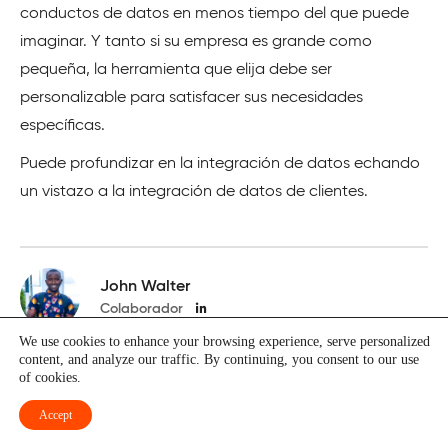
conductos de datos en menos tiempo del que puede
imaginar. Y tanto si su empresa es grande como
pequeña, la herramienta que elija debe ser
personalizable para satisfacer sus necesidades
específicas.
Puede profundizar en la integración de datos echando
un vistazo a la integración de datos de clientes.
John Walter
Colaborador
We use cookies to enhance your browsing experience, serve personalized
John Walter es un ingeniero eléctrico y electrónico con
content, and analyze our traffic. By continuing, you consent to our use
of cookies.
una profunda pasión por el desarrollo de software y la
tecnología blockchain. Disfruta aprendiendo sobre
Accept
nuevas tecnologías y educando a la comunidad en