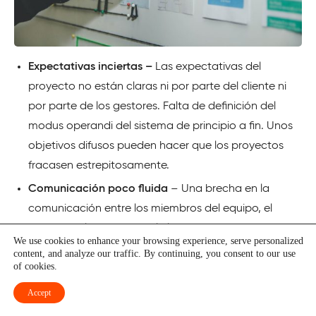
Expectativas inciertas –
Las expectativas del
proyecto no están claras ni por parte del cliente ni
por parte de los gestores. Falta de definición del
modus operandi del sistema de principio a fin. Unos
objetivos difusos pueden hacer que los proyectos
fracasen estrepitosamente.
Comunicación poco fluida
– Una brecha en la
comunicación entre los miembros del equipo, el
director del proyecto o el cliente puede conducir a
We use cookies to enhance your browsing experience, serve personalized
resultados no deseados, dejando la tarea vulnerable
content, and analyze our traffic. By continuing, you consent to our use
of cookies.
sin completar.
Conflictos de equipo
– Habrá casos en los que
Accept
personas con personalidades y habilidades variadas