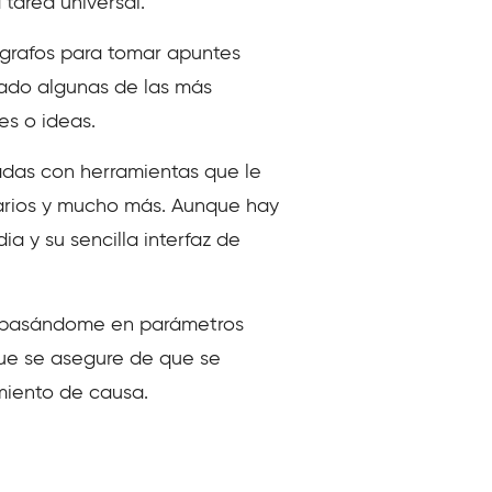
tarea universal.
ígrafos para tomar apuntes
ntado algunas de las más
s o ideas.
adas con herramientas que le
darios y mucho más. Aunque hay
a y su sencilla interfaz de
ro basándome en parámetros
que se asegure de que se
miento de causa.