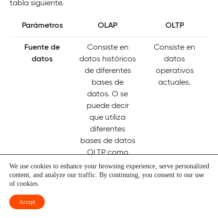
tabla siguiente.
Parámetros
OLAP
OLTP
Fuente de
Consiste en
Consiste en
datos
datos históricos
datos
de diferentes
operativos
bases de
actuales.
datos. O se
puede decir
que utiliza
diferentes
bases de datos
OLTP como
fuentes de
We use cookies to enhance your browsing experience, serve personalized
content, and analyze our traffic. By continuing, you consent to our use
datos.
of cookies.
Enfoque
Permite extraer
Es ideal para
Accept
información
actualizaciones,