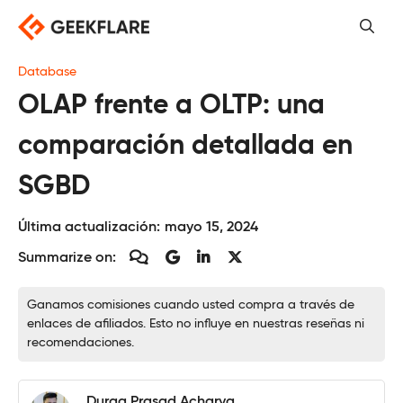
Saltar
al
contenido
Database
OLAP frente a OLTP: una
comparación detallada en
SGBD
Última actualización:
mayo 15, 2024
Summarize on:
Ganamos comisiones cuando usted compra a través de
enlaces de afiliados. Esto no influye en nuestras reseñas ni
recomendaciones.
Durga Prasad Acharya