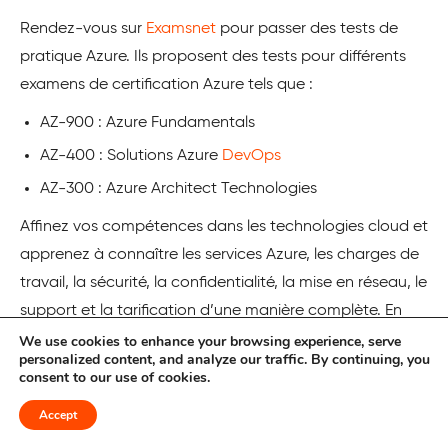
Rendez-vous sur
Examsnet
pour passer des tests de
pratique Azure. Ils proposent des tests pour différents
examens de certification Azure tels que :
AZ-900 : Azure Fundamentals
AZ-400 : Solutions Azure
DevOps
AZ-300 : Azure Architect Technologies
Affinez vos compétences dans les technologies cloud et
apprenez à connaître les services Azure, les charges de
travail, la sécurité, la confidentialité, la mise en réseau, le
support et la tarification d’une manière complète. En
outre, vous pouvez également utiliser les tests pour vous
We use cookies to enhance your browsing experience, serve
personalized content, and analyze our traffic. By continuing, you
préparer au développement d’applications Azure, au
consent to our use of cookies.
calcul, au stockage et à d’autres concepts connexes.
Accept
Il existe 4 tests de pratique pour AZ-301, 4 tests pour