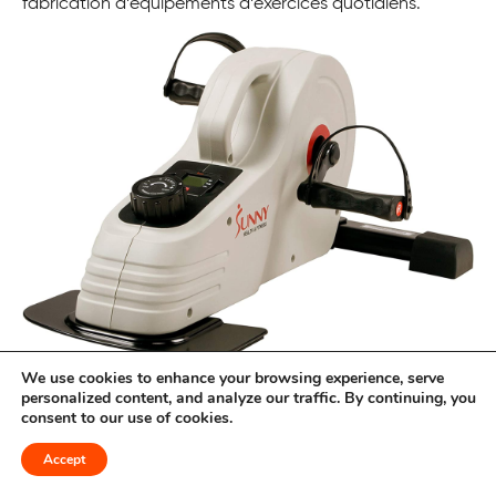
fabrication d’équipements d’exercices quotidiens.
We use cookies to enhance your browsing experience, serve
Le vélo magnétique de bureau est une solution
personalized content, and analyze our traffic. By continuing, you
consent to our use of cookies.
abordable et polyvalente pour vos exercices réguliers.
Accept
Caractéristiques