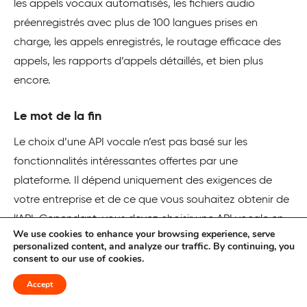
les appels vocaux automatisés, les fichiers audio
préenregistrés avec plus de 100 langues prises en
charge, les appels enregistrés, le routage efficace des
appels, les rapports d’appels détaillés, et bien plus
encore.
Le mot de la fin
Le choix d’une API vocale n’est pas basé sur les
fonctionnalités intéressantes offertes par une
plateforme. Il dépend uniquement des exigences de
votre entreprise et de ce que vous souhaitez obtenir de
l’API. Cependant, vous devez choisir une API vocale en
We use cookies to enhance your browsing experience, serve
gardant à l’esprit la sécurité et la fiabilité. En comparant
personalized content, and analyze our traffic. By continuing, you
consent to our use of cookies.
plusieurs API vocales, vous pouvez conclure qu’elles
sont mieux adaptées à vos besoins.
Accept
Si vous souhaitez explorer les outils d’engagement des