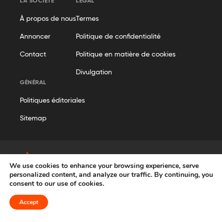
LA SOCIÉTÉ
LÉGAL
À propos de nous
Termes
Annoncer
Politique de confidentialité
Contact
Politique en matière de cookies
Divulgation
GÉNÉRAL
Politiques éditoriales
Sitemap
We use cookies to enhance your browsing experience, serve
© Geekflare
personalized content, and analyze our traffic. By continuing, you
consent to our use of cookies.
Tous droits réservés. Geekflare® est une marque déposée.
Accept
French