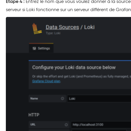
Étape 4 :
Entrez le nom que vous voulez donner à la sourc
serveur si Loki fonctionne sur un serveur différent de Graf