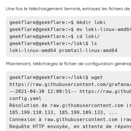
Une fois le téléchargement terminé, extrayez les fichiers de 
geekflare@geekflare:~$ mkdir loki

geekflare@geekflare:~$ mv loki-linux-amd64
geekflare@geekflare:~$ cd loki/

geekflare@geekflare:~/loki$ ls

loki-linux-amd64 promtail-linux-amd64
Maintenant, téléchargez le fichier de configuration généri
geekflare@geekflare:~/loki$ wget 
https://raw.githubusercontent.com/grafana/
--2021-04-30 12:00:51-- https://raw.githu
config.yaml

Résolution de raw.githubusercontent.com (r
185.199.110.133, 185.199.109.133, ...

Connexion à raw.githubusercontent.com (raw
Requête HTTP envoyée, en attente de répons