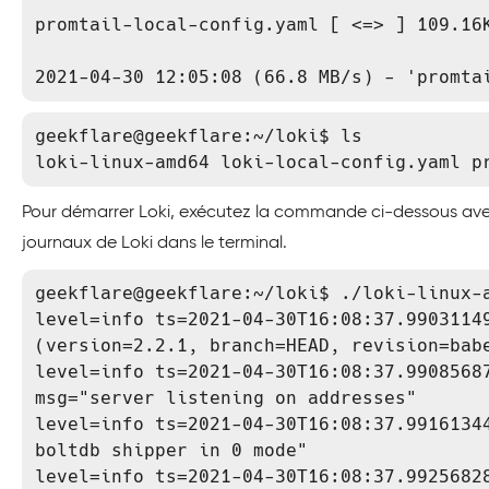
promtail-local-config.yaml [ <=> ] 109.16K
2021-04-30 12:05:08 (66.8 MB/s) - 'promta
geekflare@geekflare:~/loki$ ls

loki-linux-amd64 loki-local-config.yaml p
Pour démarrer Loki, exécutez la commande ci-dessous avec l
journaux de Loki dans le terminal.
geekflare@geekflare:~/loki$ ./loki-linux-a
level=info ts=2021-04-30T16:08:37.9903114
(version=2.2.1, branch=HEAD, revision=babe
level=info ts=2021-04-30T16:08:37.99085687
msg="server listening on addresses"

level=info ts=2021-04-30T16:08:37.99161344
boltdb shipper in 0 mode"

level=info ts=2021-04-30T16:08:37.99256828