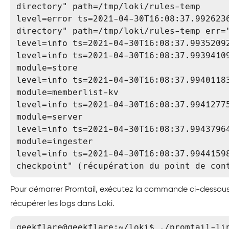
directory" path=/tmp/loki/rules-temp

level=error ts=2021-04-30T16:08:37.9926236
directory" path=/tmp/loki/rules-temp err="
level=info ts=2021-04-30T16:08:37.99352092
level=info ts=2021-04-30T16:08:37.99394109
module=store

level=info ts=2021-04-30T16:08:37.99401183
module=memberlist-kv

level=info ts=2021-04-30T16:08:37.99412775
module=server

level=info ts=2021-04-30T16:08:37.99437964
module=ingester

level=info ts=2021-04-30T16:08:37.99441598
checkpoint" (récupération du point de con
Pour démarrer Promtail, exécutez la commande ci-dessous av
récupérer les logs dans Loki.
geekflare@geekflare:~/loki$ ./promtail-lin