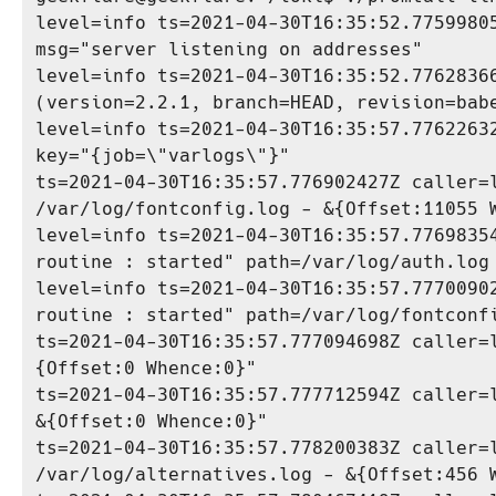
level=info ts=2021-04-30T16:35:52.77599805
msg="server listening on addresses"

level=info ts=2021-04-30T16:35:52.7762836
(version=2.2.1, branch=HEAD, revision=babe
level=info ts=2021-04-30T16:35:57.77622632
key="{job=\"varlogs\"}"

ts=2021-04-30T16:35:57.776902427Z caller=l
/var/log/fontconfig.log - &{Offset:11055 W
level=info ts=2021-04-30T16:35:57.77698354
routine : started" path=/var/log/auth.log

level=info ts=2021-04-30T16:35:57.77700902
routine : started" path=/var/log/fontconfi
ts=2021-04-30T16:35:57.777094698Z caller=
{Offset:0 Whence:0}"

ts=2021-04-30T16:35:57.777712594Z caller=l
&{Offset:0 Whence:0}"

ts=2021-04-30T16:35:57.778200383Z caller=l
/var/log/alternatives.log - &{Offset:456 W