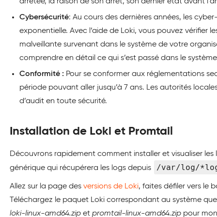
arrêtée, la raison de son arrêt, son dernier état avant l’ar
Cybersécurité
: Au cours des dernières années, les cyb
exponentielle. Avec l’aide de Loki, vous pouvez vérifier 
malveillante survenant dans le système de votre organisati
comprendre en détail ce qui s’est passé dans le système. 
Conformité :
Pour se conformer aux réglementations secto
période pouvant aller jusqu’à 7 ans. Les autorités local
d’audit en toute sécurité.
Installation de Loki et Promtail
Découvrons rapidement comment installer et visualiser les l
/var/log/*lo
générique qui récupérera les logs depuis
Allez sur la page des
versions de Loki
, faites défiler vers le
Téléchargez le paquet Loki correspondant au système que vo
loki-linux-amd64.zip
et
promtail-linux-amd64.zip
pour mon