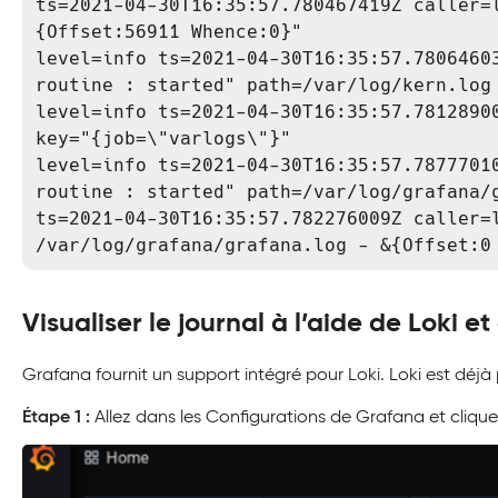
ts=2021-04-30T16:35:57.780467419Z caller=
{Offset:56911 Whence:0}"

level=info ts=2021-04-30T16:35:57.78064603
routine : started" path=/var/log/kern.log

level=info ts=2021-04-30T16:35:57.78128900
key="{job=\"varlogs\"}"

level=info ts=2021-04-30T16:35:57.78777010
routine : started" path=/var/log/grafana/g
ts=2021-04-30T16:35:57.782276009Z caller=l
/var/log/grafana/grafana.log - &{Offset:0
Visualiser le journal à l’aide de Loki 
Grafana fournit un support intégré pour Loki. Loki est déj
Étape 1 :
Allez dans les Configurations de Grafana et clique