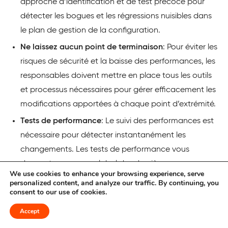
approche d’identification et de test précoce pour
détecter les bogues et les régressions nuisibles dans
le plan de gestion de la configuration.
Ne laissez aucun point de terminaison
: Pour éviter les
risques de sécurité et la baisse des performances, les
responsables doivent mettre en place tous les outils
et processus nécessaires pour gérer efficacement les
modifications apportées à chaque point d’extrémité.
Tests de performance
: Le suivi des performances est
nécessaire pour détecter instantanément les
changements. Les tests de performance vous
donnent un aperçu global des dernières
We use cookies to enhance your browsing experience, serve
modifications apportées aux fonctionnalités du
personalized content, and analyze our traffic. By continuing, you
consent to our use of cookies.
système.
Évitez de résoudre les problèmes à l’aide de code
:
Accept
Évitez d’utiliser du code s’il n’est pas défini dans votre