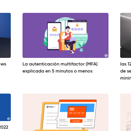
ows
La autenticación multifactor (MFA)
las 
explicada en 5 minutos o menos
de s
mini
2022